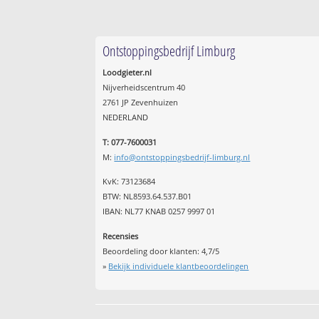
Ontstoppingsbedrijf Limburg
Loodgieter.nl
Nijverheidscentrum 40
2761 JP Zevenhuizen
NEDERLAND
T: 077-7600031
M:
info@ontstoppingsbedrijf-limburg.nl
KvK: 73123684
BTW: NL8593.64.537.B01
IBAN: NL77 KNAB 0257 9997 01
Recensies
Beoordeling door klanten:
4,7
/
5
»
Bekijk individuele klantbeoordelingen