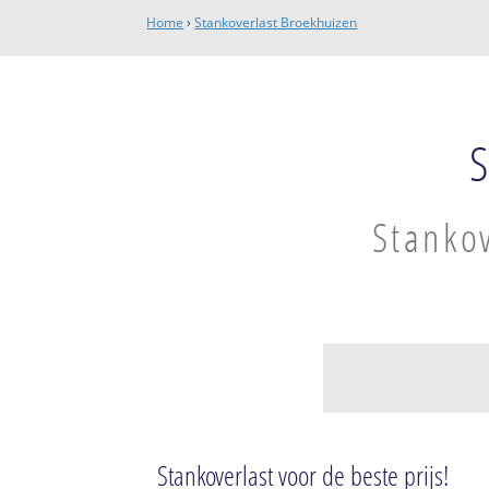
Home
›
Stankoverlast Broekhuizen
Stankov
Broekhuizen
Broekhuizen
Stankoverlast voor de beste prijs!