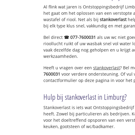
Al flink wat jaren is Ontstoppingsbedrijf Li
het gaat om het oplossen van een verstopte 
wastafel of riool. Net als bij
stankoverlast
hel
bij elk type klus snel, vakkundig en met garan
Bel direct
☎ 077-7600031
als uw wc niet goe
rioollucht ruikt of uw wasbak snel vol water l
vaak dezelfde dag nog geholpen en u krijgt a
werkzaamheden.
Heeft u vragen over een
stankoverlast
? Bel m
7600031
voor verdere ondersteuning. Of vul
contactformulier op deze pagina in voor het
Hulp bij stankoverlast in Limburg?
Stankoverlast is iets wat Ontstoppingsbedrij
heeft. Zowel bij particulieren als bedrijven.
voor het doeltreffend opsporen van een vers
keuken, gootsteen of wc/badkamer.