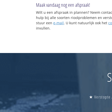
Maak vandaag nog een afspraak!
Wilt u een afspraak in plannen? Neem contac
hulp bij alle soorten rioolproblemen en vers
stuur een
e-mail
. U kunt natuurlijk ook het
co
invullen.
S
★ Verstopte 