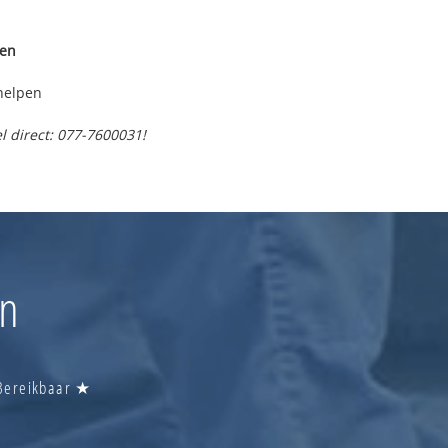
zen
helpen
l direct: 077-7600031!
en
 Bereikbaar ★