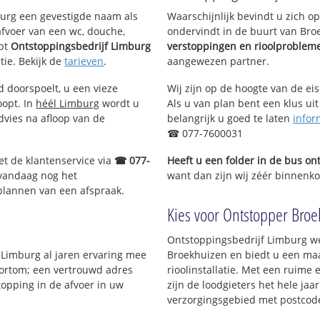
mburg een gevestigde naam als
Waarschijnlijk bevindt u zich 
afvoer van een wc, douche,
ondervindt in de buurt van Bro
pt
Ontstoppingsbedrijf Limburg
verstoppingen en rioolproblem
tie. Bekijk de
tarieven
.
aangewezen partner.
d doorspoelt, u een vieze
Wij zijn op de hoogte van de ei
oopt. In
héél Limburg
wordt u
Als u van plan bent een klus uit
dvies na afloop van de
belangrijk u goed te laten
infor
☎ 077-7600031
et de klantenservice via
☎ 077-
Heeft u een folder in de bus o
 vandaag nog het
want dan zijn wij zéér binnenko
 plannen van een afspraak.
Kies voor Ontstopper Broek
Ontstoppingsbedrijf Limburg we
f Limburg al jaren ervaring mee
Broekhuizen en biedt u een maa
 Kortom; een vertrouwd adres
rioolinstallatie. Met een ruime 
topping in de afvoer in uw
zijn de loodgieters het hele jaar
verzorgingsgebied met postcod