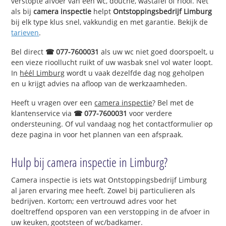
verstopte afvoer van een wc, douche, wastafel of riool. Net
als bij
camera inspectie
helpt
Ontstoppingsbedrijf Limburg
bij elk type klus snel, vakkundig en met garantie. Bekijk de
tarieven
.
Bel direct
☎ 077-7600031
als uw wc niet goed doorspoelt, u
een vieze rioollucht ruikt of uw wasbak snel vol water loopt.
In
héél Limburg
wordt u vaak dezelfde dag nog geholpen
en u krijgt advies na afloop van de werkzaamheden.
Heeft u vragen over een
camera inspectie
? Bel met de
klantenservice via
☎ 077-7600031
voor verdere
ondersteuning. Of vul vandaag nog het contactformulier op
deze pagina in voor het plannen van een afspraak.
Hulp bij camera inspectie in Limburg?
Camera inspectie is iets wat Ontstoppingsbedrijf Limburg
al jaren ervaring mee heeft. Zowel bij particulieren als
bedrijven. Kortom; een vertrouwd adres voor het
doeltreffend opsporen van een verstopping in de afvoer in
uw keuken, gootsteen of wc/badkamer.