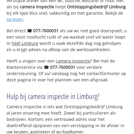
verstopte afvoer van een wc, douche, wastafel of riool. Net
als bij
camera inspectie
helpt
Ontstoppingsbedrijf Limburg
bij elk type klus snel, vakkundig en met garantie. Bekijk de
tarieven
.
Bel direct
☎ 077-7600031
als uw wc niet goed doorspoelt, u
een vieze rioollucht ruikt of uw wasbak snel vol water loopt.
In
héél Limburg
wordt u vaak dezelfde dag nog geholpen
en u krijgt advies na afloop van de werkzaamheden.
Heeft u vragen over een
camera inspectie
? Bel met de
klantenservice via
☎ 077-7600031
voor verdere
ondersteuning. Of vul vandaag nog het contactformulier op
deze pagina in voor het plannen van een afspraak.
Hulp bij camera inspectie in Limburg?
Camera inspectie is iets wat Ontstoppingsbedrijf Limburg
al jaren ervaring mee heeft. Zowel bij particulieren als
bedrijven. Kortom; een vertrouwd adres voor het
doeltreffend opsporen van een verstopping in de afvoer in
uw keuken, gootsteen of wc/badkamer.