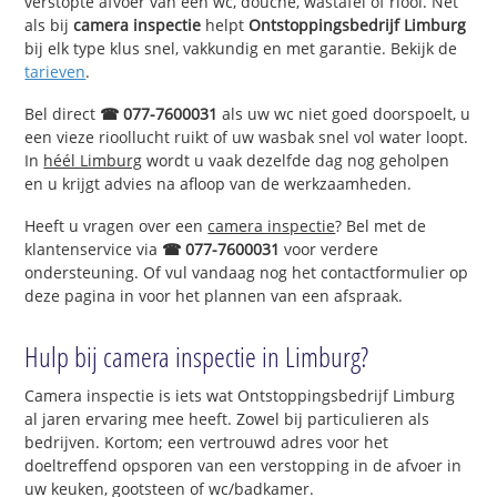
verstopte afvoer van een wc, douche, wastafel of riool. Net
als bij
camera inspectie
helpt
Ontstoppingsbedrijf Limburg
bij elk type klus snel, vakkundig en met garantie. Bekijk de
tarieven
.
Bel direct
☎ 077-7600031
als uw wc niet goed doorspoelt, u
een vieze rioollucht ruikt of uw wasbak snel vol water loopt.
In
héél Limburg
wordt u vaak dezelfde dag nog geholpen
en u krijgt advies na afloop van de werkzaamheden.
Heeft u vragen over een
camera inspectie
? Bel met de
klantenservice via
☎ 077-7600031
voor verdere
ondersteuning. Of vul vandaag nog het contactformulier op
deze pagina in voor het plannen van een afspraak.
Hulp bij camera inspectie in Limburg?
Camera inspectie is iets wat Ontstoppingsbedrijf Limburg
al jaren ervaring mee heeft. Zowel bij particulieren als
bedrijven. Kortom; een vertrouwd adres voor het
doeltreffend opsporen van een verstopping in de afvoer in
uw keuken, gootsteen of wc/badkamer.