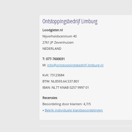
Ontstoppingsbedrijf Limburg
Loodgieter.nl
Nijverheidscentrum 40
2761 JP Zevenhuizen
NEDERLAND
T: 077-7600031
M:
info@ontstoppingsbedrijf-limburg.nl
KvK: 73123684
BTW: NL8593.64.537.B01
IBAN: NL77 KNAB 0257 9997 01
Recensies
Beoordeling door klanten:
4,7
/
5
»
Bekijk individuele klantbeoordelingen