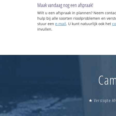
Maak vandaag nog een afspraak!
Wilt u een afspraak in plannen? Neem contac
hulp bij alle soorten rioolproblemen en vers
stuur een
e-mail
. U kunt natuurlijk ook het
co
invullen.
Cam
★ Verstopte Af