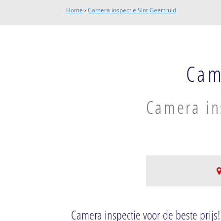
Home
›
Camera inspectie Sint Geertruid
Cam
Camera in
Sint Geertruid
Sint Geertruid
Camera inspectie voor de beste prijs!
Eckelrade