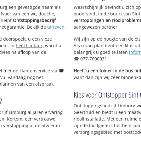
mburg een gevestigde naam als
Waarschijnlijk bevindt u zich 
afvoer van een wc, douche,
ondervindt in de buurt van Sin
helpt
Ontstoppingsbedrijf
verstoppingen en rioolproblem
met garantie. Bekijk de
tarieven
.
aangewezen partner.
d doorspoelt, u een vieze
Wij zijn op de hoogte van de ei
oopt. In
héél Limburg
wordt u
Als u van plan bent een klus uit
dvies na afloop van de
belangrijk u goed te laten
infor
☎ 077-7600031
el met de klantenservice via
☎
Heeft u een folder in de bus o
 vul vandaag nog het
want dan zijn wij zéér binnenkor
 plannen van een afspraak.
Kies voor Ontstopper Sint 
?
Ontstoppingsbedrijf Limburg we
rijf Limburg al jaren ervaring
Geertruid en biedt u een maatw
jven. Kortom; een vertrouwd
rioolinstallatie. Met een ruime 
 verstopping in de afvoer in
zijn de loodgieters het hele jaar
verzorgingsgebied met postcod