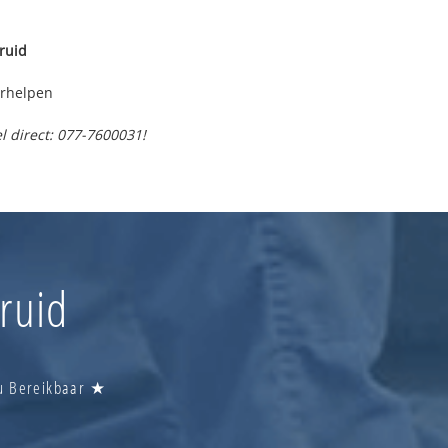
ruid
erhelpen
l direct: 077-7600031!
ruid
Nu Bereikbaar ★