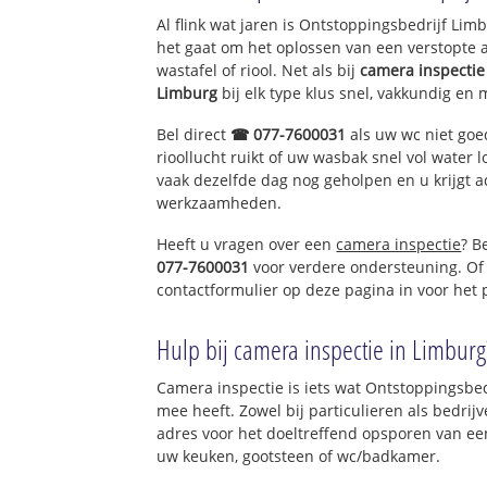
Herkenrade
Al flink wat jaren is Ontstoppingsbedrijf Li
Moerslag-Libeek
het gaat om het oplossen van een verstopte 
Bruisterbosch
wastafel of riool. Net als bij
camera inspectie
Limburg
bij elk type klus snel, vakkundig en 
Bel direct
☎ 077-7600031
als uw wc niet goe
rioollucht ruikt of uw wasbak snel vol water l
vaak dezelfde dag nog geholpen en u krijgt a
werkzaamheden.
Heeft u vragen over een
camera inspectie
? B
077-7600031
voor verdere ondersteuning. Of
contactformulier op deze pagina in voor het
Hulp bij camera inspectie in Limburg
Camera inspectie is iets wat Ontstoppingsbed
mee heeft. Zowel bij particulieren als bedri
adres voor het doeltreffend opsporen van een
uw keuken, gootsteen of wc/badkamer.