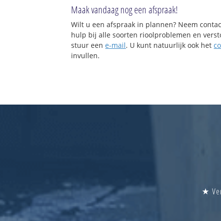
Maak vandaag nog een afspraak!
Wilt u een afspraak in plannen? Neem contac
hulp bij alle soorten rioolproblemen en vers
stuur een
e-mail
. U kunt natuurlijk ook het
co
invullen.
★ Ver