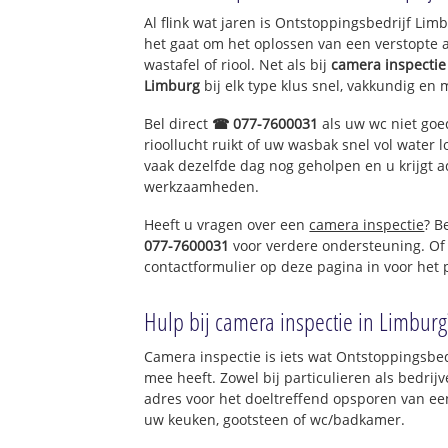
Al flink wat jaren is Ontstoppingsbedrijf Li
het gaat om het oplossen van een verstopte 
wastafel of riool. Net als bij
camera inspectie
Limburg
bij elk type klus snel, vakkundig en 
Bel direct
☎ 077-7600031
als uw wc niet goe
rioollucht ruikt of uw wasbak snel vol water l
vaak dezelfde dag nog geholpen en u krijgt a
werkzaamheden.
Heeft u vragen over een
camera inspectie
? B
077-7600031
voor verdere ondersteuning. Of
contactformulier op deze pagina in voor het
Hulp bij camera inspectie in Limburg
Camera inspectie is iets wat Ontstoppingsbed
mee heeft. Zowel bij particulieren als bedri
adres voor het doeltreffend opsporen van een
uw keuken, gootsteen of wc/badkamer.