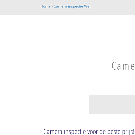
Home
›
Camera inspectie Well
Camer
Well L
Well-Oost
Camera inspectie voor de beste prijs!
Well-West