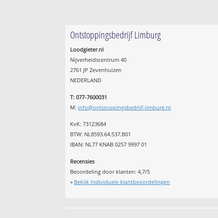
Ontstoppingsbedrijf Limburg
Loodgieter.nl
Nijverheidscentrum 40
2761 JP Zevenhuizen
NEDERLAND
T: 077-7600031
M:
info@ontstoppingsbedrijf-limburg.nl
KvK: 73123684
BTW: NL8593.64.537.B01
IBAN: NL77 KNAB 0257 9997 01
Recensies
Beoordeling door klanten:
4,7
/
5
»
Bekijk individuele klantbeoordelingen