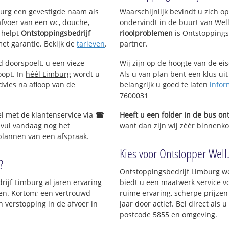
mburg een gevestigde naam als
Waarschijnlijk bevindt u zich 
afvoer van een wc, douche,
ondervindt in de buurt van Wel
helpt
Ontstoppingsbedrijf
rioolproblemen
is Ontstoppings
met garantie. Bekijk de
tarieven
.
partner.
d doorspoelt, u een vieze
Wij zijn op de hoogte van de ei
oopt. In
héél Limburg
wordt u
Als u van plan bent een klus uit
dvies na afloop van de
belangrijk u goed te laten
infor
7600031
el met de klantenservice via
☎
Heeft u een folder in de bus o
 vul vandaag nog het
want dan zijn wij zéér binnenkor
 plannen van een afspraak.
Kies voor Ontstopper Well.
?
Ontstoppingsbedrijf Limburg we
rijf Limburg al jaren ervaring
biedt u een maatwerk service vo
jven. Kortom; een vertrouwd
ruime ervaring, scherpe prijzen 
 verstopping in de afvoer in
jaar door actief. Bel direct als
postcode 5855 en omgeving.