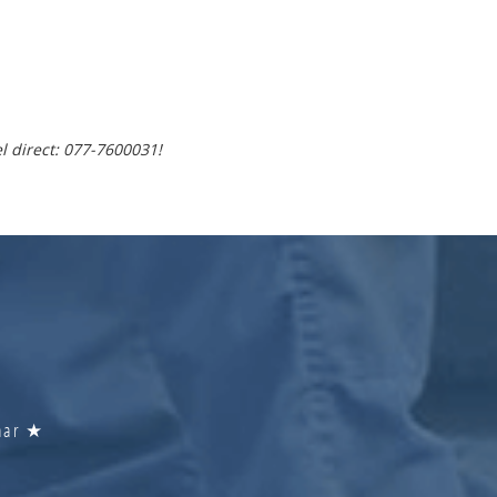
l direct: 077-7600031!
baar ★