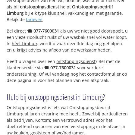
verstopte afvoer van een wc, douche, wastafel of riool. Net
als bij
ontstoppingsdienst
helpt
Ontstoppingsbedrijf
Limburg
bij elk type klus snel, vakkundig en met garantie.
Bekijk de
tarieven
.
Bel direct
☎ 077-7600031
als uw wc niet goed doorspoelt, u
een vieze rioollucht ruikt of uw wasbak snel vol water loopt.
In
héél Limburg
wordt u vaak dezelfde dag nog geholpen
en u krijgt advies na afloop van de werkzaamheden.
Heeft u vragen over een
ontstoppingsdienst
? Bel met de
klantenservice via
☎ 077-7600031
voor verdere
ondersteuning. Of vul vandaag nog het contactformulier op
deze pagina in voor het plannen van een afspraak.
Hulp bij ontstoppingsdienst in Limburg?
Ontstoppingsdienst is iets wat Ontstoppingsbedrijf
Limburg al jaren ervaring mee heeft. Zowel bij particulieren
als bedrijven. Kortom; een vertrouwd adres voor het
doeltreffend opsporen van een verstopping in de afvoer in
uw keuken, gootsteen of wc/badkamer.