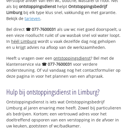
verstopte afvoer van een wc, douche, wastafel of riool. Net
als bij
ontstoppingsdienst
helpt
Ontstoppingsbedrijf
Limburg
bij elk type klus snel, vakkundig en met garantie.
Bekijk de
tarieven
.
Bel direct
☎ 077-7600031
als uw wc niet goed doorspoelt, u
een vieze rioollucht ruikt of uw wasbak snel vol water loopt.
In
héél Limburg
wordt u vaak dezelfde dag nog geholpen
en u krijgt advies na afloop van de werkzaamheden.
Heeft u vragen over een
ontstoppingsdienst
? Bel met de
klantenservice via
☎ 077-7600031
voor verdere
ondersteuning. Of vul vandaag nog het contactformulier op
deze pagina in voor het plannen van een afspraak.
Hulp bij ontstoppingsdienst in Limburg?
Ontstoppingsdienst is iets wat Ontstoppingsbedrijf
Limburg al jaren ervaring mee heeft. Zowel bij particulieren
als bedrijven. Kortom; een vertrouwd adres voor het
doeltreffend opsporen van een verstopping in de afvoer in
uw keuken, gootsteen of wc/badkamer.