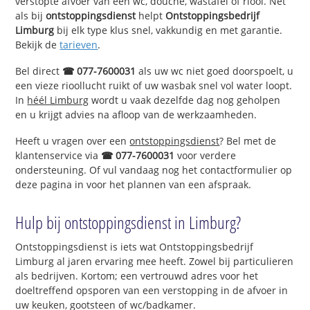
verstopte afvoer van een wc, douche, wastafel of riool. Net
als bij
ontstoppingsdienst
helpt
Ontstoppingsbedrijf
Limburg
bij elk type klus snel, vakkundig en met garantie.
Bekijk de
tarieven
.
Bel direct
☎ 077-7600031
als uw wc niet goed doorspoelt, u
een vieze rioollucht ruikt of uw wasbak snel vol water loopt.
In
héél Limburg
wordt u vaak dezelfde dag nog geholpen
en u krijgt advies na afloop van de werkzaamheden.
Heeft u vragen over een
ontstoppingsdienst
? Bel met de
klantenservice via
☎ 077-7600031
voor verdere
ondersteuning. Of vul vandaag nog het contactformulier op
deze pagina in voor het plannen van een afspraak.
Hulp bij ontstoppingsdienst in Limburg?
Ontstoppingsdienst is iets wat Ontstoppingsbedrijf
Limburg al jaren ervaring mee heeft. Zowel bij particulieren
als bedrijven. Kortom; een vertrouwd adres voor het
doeltreffend opsporen van een verstopping in de afvoer in
uw keuken, gootsteen of wc/badkamer.