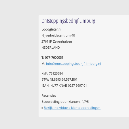
Ontstoppingsbedrijf Limburg
Loodgieter.nl
Nijverheidscentrum 40
2761 JP Zevenhuizen
NEDERLAND
T: 077-7600031
M:
info@ontstoppingsbedrijf-limburg.nl
KvK: 73123684
BTW: NL8593.64.537.B01
IBAN: NL77 KNAB 0257 9997 01
Recensies
Beoordeling door klanten:
4,7
/
5
»
Bekijk individuele klantbeoordelingen