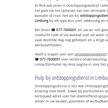
Al flink wat jaren is Ontstoppingsbedrijf Li
het gaat om het oplossen van een verstopte 
wastafel of riool. Net als bij
ontstoppingsdien
Limburg
bij elk type klus snel, vakkundig en 
Bel direct
☎ 077-7600031
als uw wc niet goe
rioollucht ruikt of uw wasbak snel vol water l
vaak dezelfde dag nog geholpen en u krijgt a
werkzaamheden.
Heeft u vragen over een
ontstoppingsdienst
?
☎ 077-7600031
voor verdere ondersteuning.
contactformulier op deze pagina in voor het
Hulp bij ontstoppingsdienst in Limbu
Ontstoppingsdienst is iets wat Ontstoppingsb
ervaring mee heeft. Zowel bij particulieren a
vertrouwd adres voor het doeltreffend opspo
afvoer in uw keuken, gootsteen of wc/badkam