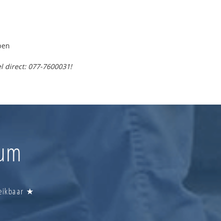
pen
l direct: 077-7600031!
num
reikbaar ★