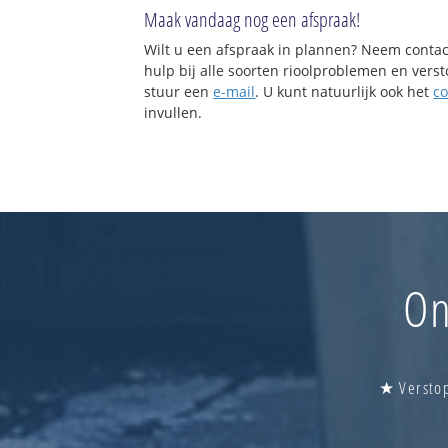
Maak vandaag nog een afspraak!
Wilt u een afspraak in plannen? Neem contac
hulp bij alle soorten rioolproblemen en vers
stuur een
e-mail
. U kunt natuurlijk ook het
co
invullen.
On
★ Verstop