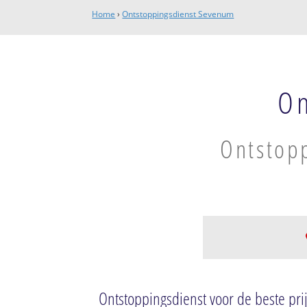
Home
›
Ontstoppingsdienst Sevenum
On
Ontstopp
Sevenum
Sevenum
Ontstoppingsdienst voor de beste prij
De Schatberg