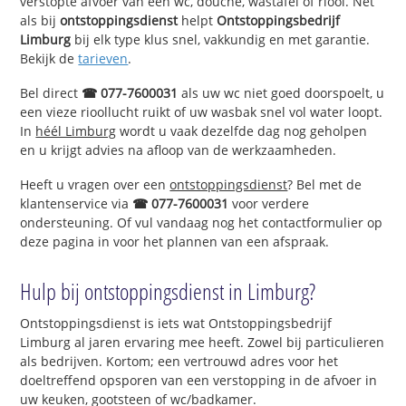
verstopte afvoer van een wc, douche, wastafel of riool. Net
als bij
ontstoppingsdienst
helpt
Ontstoppingsbedrijf
Limburg
bij elk type klus snel, vakkundig en met garantie.
Bekijk de
tarieven
.
Bel direct
☎ 077-7600031
als uw wc niet goed doorspoelt, u
een vieze rioollucht ruikt of uw wasbak snel vol water loopt.
In
héél Limburg
wordt u vaak dezelfde dag nog geholpen
en u krijgt advies na afloop van de werkzaamheden.
Heeft u vragen over een
ontstoppingsdienst
? Bel met de
klantenservice via
☎ 077-7600031
voor verdere
ondersteuning. Of vul vandaag nog het contactformulier op
deze pagina in voor het plannen van een afspraak.
Hulp bij ontstoppingsdienst in Limburg?
Ontstoppingsdienst is iets wat Ontstoppingsbedrijf
Limburg al jaren ervaring mee heeft. Zowel bij particulieren
als bedrijven. Kortom; een vertrouwd adres voor het
doeltreffend opsporen van een verstopping in de afvoer in
uw keuken, gootsteen of wc/badkamer.