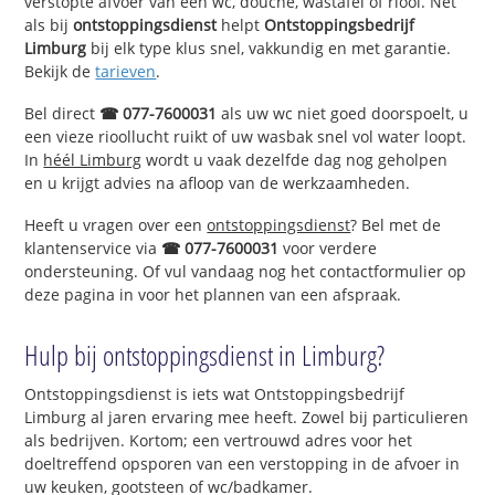
verstopte afvoer van een wc, douche, wastafel of riool. Net
als bij
ontstoppingsdienst
helpt
Ontstoppingsbedrijf
Limburg
bij elk type klus snel, vakkundig en met garantie.
Bekijk de
tarieven
.
Bel direct
☎ 077-7600031
als uw wc niet goed doorspoelt, u
een vieze rioollucht ruikt of uw wasbak snel vol water loopt.
In
héél Limburg
wordt u vaak dezelfde dag nog geholpen
en u krijgt advies na afloop van de werkzaamheden.
Heeft u vragen over een
ontstoppingsdienst
? Bel met de
klantenservice via
☎ 077-7600031
voor verdere
ondersteuning. Of vul vandaag nog het contactformulier op
deze pagina in voor het plannen van een afspraak.
Hulp bij ontstoppingsdienst in Limburg?
Ontstoppingsdienst is iets wat Ontstoppingsbedrijf
Limburg al jaren ervaring mee heeft. Zowel bij particulieren
als bedrijven. Kortom; een vertrouwd adres voor het
doeltreffend opsporen van een verstopping in de afvoer in
uw keuken, gootsteen of wc/badkamer.