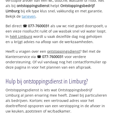
verstopte afvoer van een wc, douche, wastafel of riool. Net
als bij
ontstoppingsdienst
helpt
Ontstoppingsbedrijf
Limburg
bij elk type klus snel, vakkundig en met garantie.
Bekijk de
tarieven
.
Bel direct
☎ 077-7600031
als uw wc niet goed doorspoelt, u
een vieze rioollucht ruikt of uw wasbak snel vol water loopt.
In
héél Limburg
wordt u vaak dezelfde dag nog geholpen
en u krijgt advies na afloop van de werkzaamheden.
Heeft u vragen over een
ontstoppingsdienst
? Bel met de
klantenservice via
☎ 077-7600031
voor verdere
ondersteuning. Of vul vandaag nog het contactformulier op
deze pagina in voor het plannen van een afspraak.
Hulp bij ontstoppingsdienst in Limburg?
Ontstoppingsdienst is iets wat Ontstoppingsbedrijf
Limburg al jaren ervaring mee heeft. Zowel bij particulieren
als bedrijven. Kortom; een vertrouwd adres voor het
doeltreffend opsporen van een verstopping in de afvoer in
uw keuken, gootsteen of wc/badkamer.