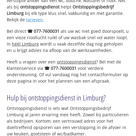
verstopte afvoer van een wc, douche, wastafel of riool. Net
als bij
ontstoppingsdienst
helpt
Ontstoppingsbedrijf
Limburg
bij elk type klus snel, vakkundig en met garantie.
Bekijk de
tarieven
.
Bel direct
☎ 077-7600031
als uw wc niet goed doorspoelt, u
een vieze rioollucht ruikt of uw wasbak snel vol water loopt.
In
héél Limburg
wordt u vaak dezelfde dag nog geholpen
en u krijgt advies na afloop van de werkzaamheden.
Heeft u vragen over een
ontstoppingsdienst
? Bel met de
klantenservice via
☎ 077-7600031
voor verdere
ondersteuning. Of vul vandaag nog het contactformulier op
deze pagina in voor het plannen van een afspraak.
Hulp bij ontstoppingsdienst in Limburg?
Ontstoppingsdienst is iets wat Ontstoppingsbedrijf
Limburg al jaren ervaring mee heeft. Zowel bij particulieren
als bedrijven. Kortom; een vertrouwd adres voor het
doeltreffend opsporen van een verstopping in de afvoer in
uw keuken, gootsteen of wc/badkamer.