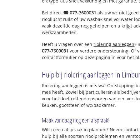
elk type klus snel, vakkundig en met garantie. 
Bel direct
☎ 077-7600031
als uw wc niet goed 
rioollucht ruikt of uw wasbak snel vol water lo
vaak dezelfde dag nog geholpen en u krijgt ad
werkzaamheden.
Heeft u vragen over een
riolering aanleggen
? 
077-7600031
voor verdere ondersteuning. Of v
contactformulier op deze pagina in voor het p
Hulp bij riolering aanleggen in Limbu
Riolering aanleggen is iets wat Ontstoppingsbe
mee heeft. Zowel bij particulieren als bedrijv
voor het doeltreffend opsporen van een versto
keuken, gootsteen of wc/badkamer.
Maak vandaag nog een afspraak!
Wilt u een afspraak in plannen? Neem contact 
hulp bij alle soorten rioolproblemen en verst