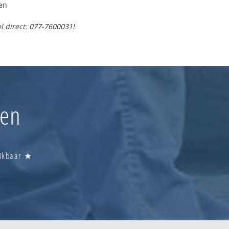
en
l direct: 077-7600031!
ten
eikbaar ★