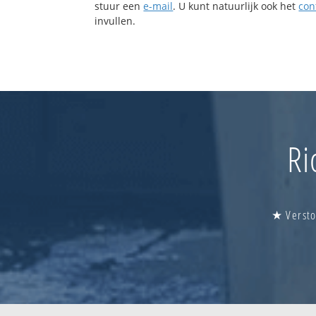
stuur een
e-mail
. U kunt natuurlijk ook het
con
invullen.
Ri
★ Versto