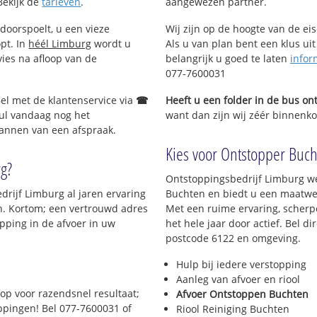
Bekijk de
tarieven
.
aangewezen partner.
doorspoelt, u een vieze
Wij zijn op de hoogte van de ei
opt. In
héél Limburg
wordt u
Als u van plan bent een klus uit
vies na afloop van de
belangrijk u goed te laten
infor
077-7600031
Bel met de klantenservice via
☎
Heeft u een folder in de bus o
ul vandaag nog het
want dan zijn wij zéér binnenkor
lannen van een afspraak.
Kies voor Ontstopper Bucht
rg?
Ontstoppingsbedrijf Limburg we
drijf Limburg al jaren ervaring
Buchten en biedt u een maatwerk
en. Kortom; een vertrouwd adres
Met een ruime ervaring, scherpe
pping in de afvoer in uw
het hele jaar door actief. Bel d
postcode 6122 en omgeving.
Hulp bij iedere verstopping
Aanleg van afvoer en riool
op voor razendsnel resultaat;
Afvoer Ontstoppen Buchten
oppingen! Bel 077-7600031 of
Riool Reiniging Buchten