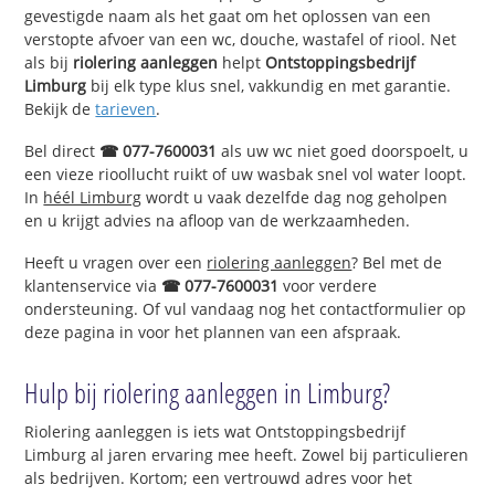
gevestigde naam als het gaat om het oplossen van een
verstopte afvoer van een wc, douche, wastafel of riool. Net
als bij
riolering aanleggen
helpt
Ontstoppingsbedrijf
Limburg
bij elk type klus snel, vakkundig en met garantie.
Bekijk de
tarieven
.
Bel direct
☎ 077-7600031
als uw wc niet goed doorspoelt, u
een vieze rioollucht ruikt of uw wasbak snel vol water loopt.
In
héél Limburg
wordt u vaak dezelfde dag nog geholpen
en u krijgt advies na afloop van de werkzaamheden.
Heeft u vragen over een
riolering aanleggen
? Bel met de
klantenservice via
☎ 077-7600031
voor verdere
ondersteuning. Of vul vandaag nog het contactformulier op
deze pagina in voor het plannen van een afspraak.
Hulp bij riolering aanleggen in Limburg?
Riolering aanleggen is iets wat Ontstoppingsbedrijf
Limburg al jaren ervaring mee heeft. Zowel bij particulieren
als bedrijven. Kortom; een vertrouwd adres voor het