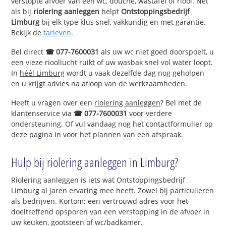
verstopte afvoer van een wc, douche, wastafel of riool. Net
als bij
riolering aanleggen
helpt
Ontstoppingsbedrijf
Limburg
bij elk type klus snel, vakkundig en met garantie.
Bekijk de
tarieven
.
Bel direct
☎ 077-7600031
als uw wc niet goed doorspoelt, u
een vieze rioollucht ruikt of uw wasbak snel vol water loopt.
In
héél Limburg
wordt u vaak dezelfde dag nog geholpen
en u krijgt advies na afloop van de werkzaamheden.
Heeft u vragen over een
riolering aanleggen
? Bel met de
klantenservice via
☎ 077-7600031
voor verdere
ondersteuning. Of vul vandaag nog het contactformulier op
deze pagina in voor het plannen van een afspraak.
Hulp bij riolering aanleggen in Limburg?
Riolering aanleggen is iets wat Ontstoppingsbedrijf
Limburg al jaren ervaring mee heeft. Zowel bij particulieren
als bedrijven. Kortom; een vertrouwd adres voor het
doeltreffend opsporen van een verstopping in de afvoer in
uw keuken, gootsteen of wc/badkamer.