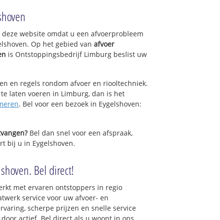
lshoven
op deze website omdat u een afvoerprobleem
elshoven. Op het gebied van
afvoer
en
is Ontstoppingsbedrijf Limburg beslist uw
sen en regels rondom afvoer en riooltechniek.
 te laten voeren in Limburg, dan is het
meren
. Bel voor een bezoek in Eygelshoven:
ntvangen?
Bel dan snel voor een afspraak,
t bij u in Eygelshoven.
shoven. Bel direct!
rkt met ervaren ontstoppers in regio
twerk service voor uw afvoer- en
ervaring, scherpe prijzen en snelle service
 door actief. Bel direct als u woont in ons