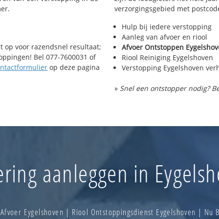
er.
verzorgingsgebied met postcod
Hulp bij iedere verstopping
Aanleg van afvoer en riool
t op voor razendsnel resultaat;
Afvoer Ontstoppen Eygelsho
toppingen! Bel 077-7600031 of
Riool Reiniging Eygelshoven
ntactformulier
op deze pagina
Verstopping Eygelshoven ver
»
Snel een ontstopper nodig? Be
ering aanleggen in Eygels
Afvoer Eygelshoven | Riool Ontstoppingsdienst Eygelshoven | Nu