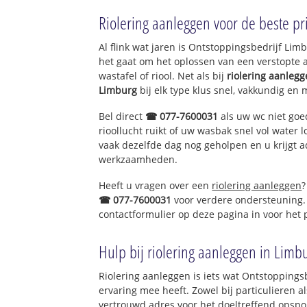
Eygelshoven-Ko
Riolering aanleggen voor de beste pri
Hopel
Waubacherveld
Al flink wat jaren is Ontstoppingsbedrijf Li
Vink
het gaat om het oplossen van een verstopte 
Chevremont
wastafel of riool. Net als bij
riolering aanleg
Haanrade
Limburg
bij elk type klus snel, vakkundig en 
Bel direct
☎ 077-7600031
als uw wc niet goe
rioollucht ruikt of uw wasbak snel vol water l
vaak dezelfde dag nog geholpen en u krijgt a
werkzaamheden.
Heeft u vragen over een
riolering aanleggen
?
☎ 077-7600031
voor verdere ondersteuning.
contactformulier op deze pagina in voor het
Hulp bij riolering aanleggen in Limb
Riolering aanleggen is iets wat Ontstoppings
ervaring mee heeft. Zowel bij particulieren a
vertrouwd adres voor het doeltreffend opspo