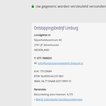
Uw gegevens worden versleuteld verzonden
Ontstoppingsbedrijf Limburg
Loodgieter.nl
Nijverheidscentrum 40
2761 JP Zevenhuizen
NEDERLAND
T: 077-7600031
M:
info@ontstoppingsbedrijf-limburg.nl
KvK: 73123684
BTW: NL8593.64.537.B01
IBAN: NL77 KNAB 0257 9997 01
Recensies
Beoordeling door klanten:
4,7
/
5
»
Bekijk individuele klantbeoordelingen