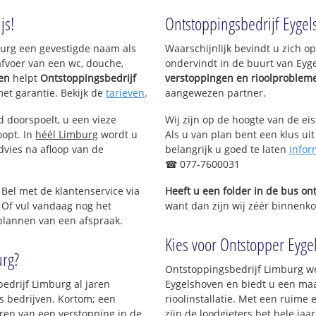
m
js!
Ontstoppingsbedrijf Eyge
mburg een gevestigde naam als
Waarschijnlijk bevindt u zich 
afvoer van een wc, douche,
ondervindt in de buurt van Eyg
gen
helpt
Ontstoppingsbedrijf
verstoppingen en rioolproblem
met garantie. Bekijk de
tarieven
.
aangewezen partner.
d doorspoelt, u een vieze
Wij zijn op de hoogte van de ei
oopt. In
héél Limburg
wordt u
Als u van plan bent een klus uit
dvies na afloop van de
belangrijk u goed te laten
infor
☎ 077-7600031
 Bel met de klantenservice via
Heeft u een folder in de bus o
 Of vul vandaag nog het
want dan zijn wij zéér binnenkor
 plannen van een afspraak.
Kies voor Ontstopper Eygel
urg?
Ontstoppingsbedrijf Limburg we
bedrijf Limburg al jaren
Eygelshoven en biedt u een maa
ls bedrijven. Kortom; een
rioolinstallatie. Met een ruime 
ren van een verstopping in de
zijn de loodgieters het hele jaar