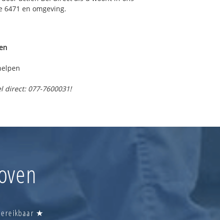
e 6471 en omgeving.
ven
helpen
l direct: 077-7600031!
hoven
 Bereikbaar ★