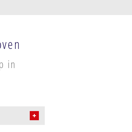
oven
p in