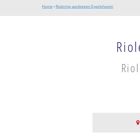
Home
›
Riolering aanleggen Eygelshoven
Rio
Rio
Kerkrade-Noord