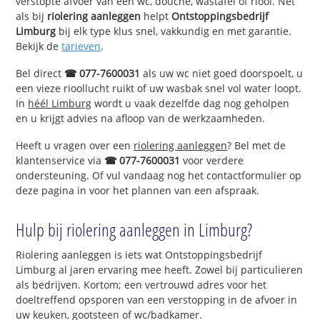
verstopte afvoer van een wc, douche, wastafel of riool. Net
als bij
riolering aanleggen
helpt
Ontstoppingsbedrijf
Limburg
bij elk type klus snel, vakkundig en met garantie.
Bekijk de
tarieven
.
Bel direct
☎ 077-7600031
als uw wc niet goed doorspoelt, u
een vieze rioollucht ruikt of uw wasbak snel vol water loopt.
In
héél Limburg
wordt u vaak dezelfde dag nog geholpen
en u krijgt advies na afloop van de werkzaamheden.
Heeft u vragen over een
riolering aanleggen
? Bel met de
klantenservice via
☎ 077-7600031
voor verdere
ondersteuning. Of vul vandaag nog het contactformulier op
deze pagina in voor het plannen van een afspraak.
Hulp bij riolering aanleggen in Limburg?
Riolering aanleggen is iets wat Ontstoppingsbedrijf
Limburg al jaren ervaring mee heeft. Zowel bij particulieren
als bedrijven. Kortom; een vertrouwd adres voor het
doeltreffend opsporen van een verstopping in de afvoer in
uw keuken, gootsteen of wc/badkamer.