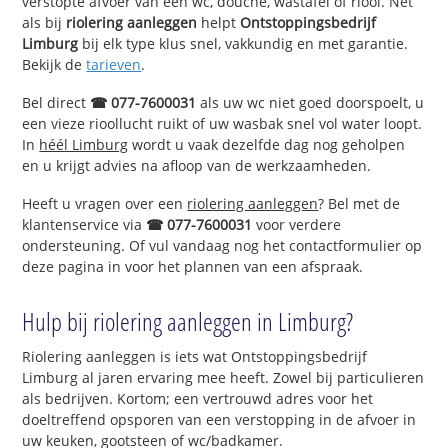
verstopte afvoer van een wc, douche, wastafel of riool. Net
als bij
riolering aanleggen
helpt
Ontstoppingsbedrijf
Limburg
bij elk type klus snel, vakkundig en met garantie.
Bekijk de
tarieven
.
Bel direct
☎ 077-7600031
als uw wc niet goed doorspoelt, u
een vieze rioollucht ruikt of uw wasbak snel vol water loopt.
In
héél Limburg
wordt u vaak dezelfde dag nog geholpen
en u krijgt advies na afloop van de werkzaamheden.
Heeft u vragen over een
riolering aanleggen
? Bel met de
klantenservice via
☎ 077-7600031
voor verdere
ondersteuning. Of vul vandaag nog het contactformulier op
deze pagina in voor het plannen van een afspraak.
Hulp bij riolering aanleggen in Limburg?
Riolering aanleggen is iets wat Ontstoppingsbedrijf
Limburg al jaren ervaring mee heeft. Zowel bij particulieren
als bedrijven. Kortom; een vertrouwd adres voor het
doeltreffend opsporen van een verstopping in de afvoer in
uw keuken, gootsteen of wc/badkamer.