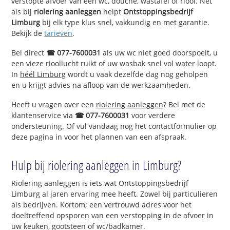
verstopte afvoer van een wc, douche, wastafel of riool. Net
als bij
riolering aanleggen
helpt
Ontstoppingsbedrijf
Limburg
bij elk type klus snel, vakkundig en met garantie.
Bekijk de
tarieven
.
Bel direct
☎ 077-7600031
als uw wc niet goed doorspoelt, u
een vieze rioollucht ruikt of uw wasbak snel vol water loopt.
In
héél Limburg
wordt u vaak dezelfde dag nog geholpen
en u krijgt advies na afloop van de werkzaamheden.
Heeft u vragen over een
riolering aanleggen
? Bel met de
klantenservice via
☎ 077-7600031
voor verdere
ondersteuning. Of vul vandaag nog het contactformulier op
deze pagina in voor het plannen van een afspraak.
Hulp bij riolering aanleggen in Limburg?
Riolering aanleggen is iets wat Ontstoppingsbedrijf
Limburg al jaren ervaring mee heeft. Zowel bij particulieren
als bedrijven. Kortom; een vertrouwd adres voor het
doeltreffend opsporen van een verstopping in de afvoer in
uw keuken, gootsteen of wc/badkamer.