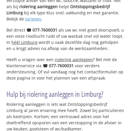
verstopte afvoer van een wc, douche, wastafel of riool. Net
als bij
riolering aanleggen
helpt
Ontstoppingsbedrijf
Limburg
bij elk type klus snel, vakkundig en met garantie.
Bekijk de
tarieven
.
Bel direct
☎ 077-7600031
als uw wc niet goed doorspoelt, u
een vieze rioollucht ruikt of uw wasbak snel vol water loopt.
In
héél Limburg
wordt u vaak dezelfde dag nog geholpen
en u krijgt advies na afloop van de werkzaamheden.
Heeft u vragen over een
riolering aanleggen
? Bel met de
klantenservice via
☎ 077-7600031
voor verdere
ondersteuning. Of vul vandaag nog het contactformulier op
deze pagina in voor het plannen van een afspraak.
Hulp bij riolering aanleggen in Limburg?
Riolering aanleggen is iets wat Ontstoppingsbedrijf
Limburg al jaren ervaring mee heeft. Zowel bij particulieren
als bedrijven. Kortom; een vertrouwd adres voor het
doeltreffend opsporen van een verstopping in de afvoer in
uw keuken, gootsteen of wc/badkamer.