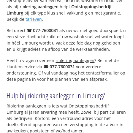
verstopte afvoer van een wc, douche, wastafel of riool. Net
als bij
riolering aanleggen
helpt
Ontstoppingsbedrijf
Limburg
bij elk type klus snel, vakkundig en met garantie.
Bekijk de
tarieven
.
Bel direct
☎ 077-7600031
als uw wc niet goed doorspoelt, u
een vieze rioollucht ruikt of uw wasbak snel vol water loopt.
In
héél Limburg
wordt u vaak dezelfde dag nog geholpen
en u krijgt advies na afloop van de werkzaamheden.
Heeft u vragen over een
riolering aanleggen
? Bel met de
klantenservice via
☎ 077-7600031
voor verdere
ondersteuning. Of vul vandaag nog het contactformulier op
deze pagina in voor het plannen van een afspraak.
Hulp bij riolering aanleggen in Limburg?
Riolering aanleggen is iets wat Ontstoppingsbedrijf
Limburg al jaren ervaring mee heeft. Zowel bij particulieren
als bedrijven. Kortom; een vertrouwd adres voor het
doeltreffend opsporen van een verstopping in de afvoer in
uw keuken, gootsteen of wc/badkamer.