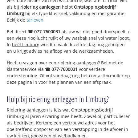
verstopte afvoer van een wc, douche, wastafel of riool. Net
als bij
riolering aanleggen
helpt
Ontstoppingsbedrijf
Limburg
bij elk type klus snel, vakkundig en met garantie.
Bekijk de
tarieven
.
Bel direct
☎ 077-7600031
als uw wc niet goed doorspoelt, u
een vieze rioollucht ruikt of uw wasbak snel vol water loopt.
In
héél Limburg
wordt u vaak dezelfde dag nog geholpen
en u krijgt advies na afloop van de werkzaamheden.
Heeft u vragen over een
riolering aanleggen
? Bel met de
klantenservice via
☎ 077-7600031
voor verdere
ondersteuning. Of vul vandaag nog het contactformulier op
deze pagina in voor het plannen van een afspraak.
Hulp bij riolering aanleggen in Limburg?
Riolering aanleggen is iets wat Ontstoppingsbedrijf
Limburg al jaren ervaring mee heeft. Zowel bij particulieren
als bedrijven. Kortom; een vertrouwd adres voor het
doeltreffend opsporen van een verstopping in de afvoer in
uw keuken, gootsteen of wc/badkamer.