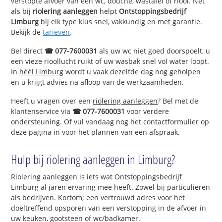
verstopte afvoer van een wc, douche, wastafel of riool. Net
als bij
riolering aanleggen
helpt
Ontstoppingsbedrijf
Limburg
bij elk type klus snel, vakkundig en met garantie.
Bekijk de
tarieven
.
Bel direct
☎ 077-7600031
als uw wc niet goed doorspoelt, u
een vieze rioollucht ruikt of uw wasbak snel vol water loopt.
In
héél Limburg
wordt u vaak dezelfde dag nog geholpen
en u krijgt advies na afloop van de werkzaamheden.
Heeft u vragen over een
riolering aanleggen
? Bel met de
klantenservice via
☎ 077-7600031
voor verdere
ondersteuning. Of vul vandaag nog het contactformulier op
deze pagina in voor het plannen van een afspraak.
Hulp bij riolering aanleggen in Limburg?
Riolering aanleggen is iets wat Ontstoppingsbedrijf
Limburg al jaren ervaring mee heeft. Zowel bij particulieren
als bedrijven. Kortom; een vertrouwd adres voor het
doeltreffend opsporen van een verstopping in de afvoer in
uw keuken, gootsteen of wc/badkamer.