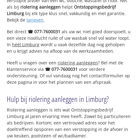
verstopte afvoer van een wc, douche, wastafel of riool. Net
als bij
riolering aanleggen
helpt
Ontstoppingsbedrijf
Limburg
bij elk type klus snel, vakkundig en met garantie.
Bekijk de
tarieven
.
Bel direct
☎ 077-7600031
als uw wc niet goed doorspoelt, u
een vieze rioollucht ruikt of uw wasbak snel vol water loopt.
In
héél Limburg
wordt u vaak dezelfde dag nog geholpen
en u krijgt advies na afloop van de werkzaamheden.
Heeft u vragen over een
riolering aanleggen
? Bel met de
klantenservice via
☎ 077-7600031
voor verdere
ondersteuning. Of vul vandaag nog het contactformulier op
deze pagina in voor het plannen van een afspraak.
Hulp bij riolering aanleggen in Limburg?
Riolering aanleggen is iets wat Ontstoppingsbedrijf
Limburg al jaren ervaring mee heeft. Zowel bij particulieren
als bedrijven. Kortom; een vertrouwd adres voor het
doeltreffend opsporen van een verstopping in de afvoer in
uw keuken, gootsteen of wc/badkamer.