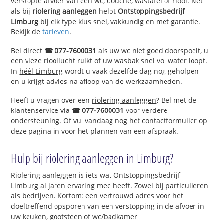
verstopte afvoer van een wc, douche, wastafel of riool. Net
als bij
riolering aanleggen
helpt
Ontstoppingsbedrijf
Limburg
bij elk type klus snel, vakkundig en met garantie.
Bekijk de
tarieven
.
Bel direct
☎ 077-7600031
als uw wc niet goed doorspoelt, u
een vieze rioollucht ruikt of uw wasbak snel vol water loopt.
In
héél Limburg
wordt u vaak dezelfde dag nog geholpen
en u krijgt advies na afloop van de werkzaamheden.
Heeft u vragen over een
riolering aanleggen
? Bel met de
klantenservice via
☎ 077-7600031
voor verdere
ondersteuning. Of vul vandaag nog het contactformulier op
deze pagina in voor het plannen van een afspraak.
Hulp bij riolering aanleggen in Limburg?
Riolering aanleggen is iets wat Ontstoppingsbedrijf
Limburg al jaren ervaring mee heeft. Zowel bij particulieren
als bedrijven. Kortom; een vertrouwd adres voor het
doeltreffend opsporen van een verstopping in de afvoer in
uw keuken, gootsteen of wc/badkamer.