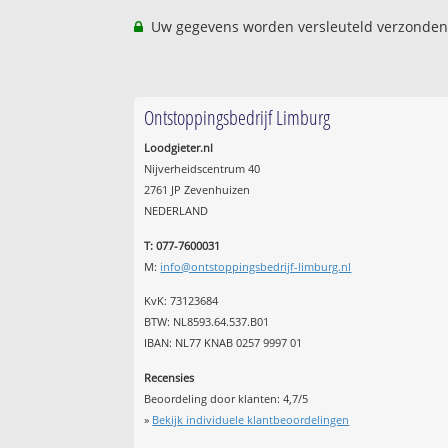
Uw gegevens worden versleuteld verzonden
Ontstoppingsbedrijf Limburg
Loodgieter.nl
Nijverheidscentrum 40
2761 JP Zevenhuizen
NEDERLAND
T: 077-7600031
M:
info@ontstoppingsbedrijf-limburg.nl
KvK: 73123684
BTW: NL8593.64.537.B01
IBAN: NL77 KNAB 0257 9997 01
Recensies
Beoordeling door klanten:
4,7
/
5
»
Bekijk individuele klantbeoordelingen