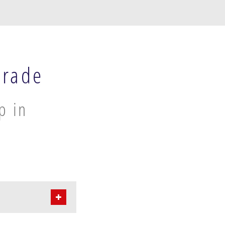
srade
p in