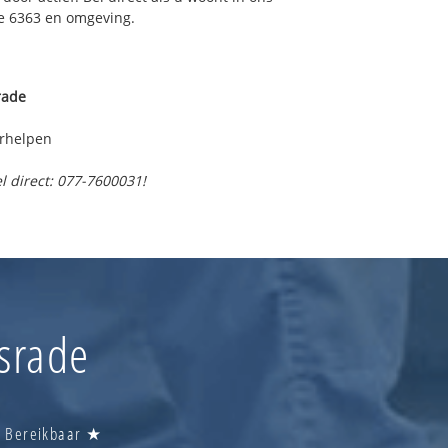
e 6363 en omgeving.
rade
erhelpen
l direct: 077-7600031!
srade
u Bereikbaar ★