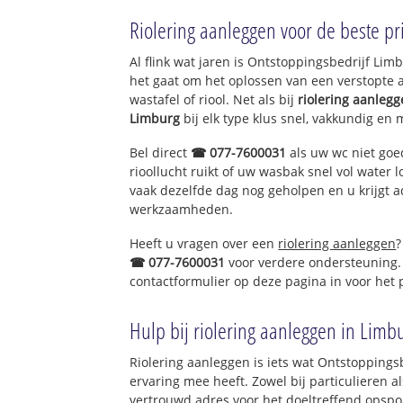
Wijnandsrade
Riolering aanleggen voor de beste pri
Swier
Al flink wat jaren is Ontstoppingsbedrijf Li
het gaat om het oplossen van een verstopte 
wastafel of riool. Net als bij
riolering aanleg
Limburg
bij elk type klus snel, vakkundig en 
Bel direct
☎ 077-7600031
als uw wc niet goe
rioollucht ruikt of uw wasbak snel vol water l
vaak dezelfde dag nog geholpen en u krijgt a
werkzaamheden.
Heeft u vragen over een
riolering aanleggen
?
☎ 077-7600031
voor verdere ondersteuning.
contactformulier op deze pagina in voor het
Hulp bij riolering aanleggen in Limb
Riolering aanleggen is iets wat Ontstoppings
ervaring mee heeft. Zowel bij particulieren a
vertrouwd adres voor het doeltreffend opspo