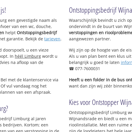
js!
Ontstoppingsbedrijf Wijn
mburg een gevestigde naam als
Waarschijnlijk bevindt u zich 
afvoer van een wc, douche,
ondervindt in de buurt van Wi
gen
helpt
Ontstoppingsbedrijf
verstoppingen en rioolproblem
met garantie. Bekijk de
tarieven
.
aangewezen partner.
d doorspoelt, u een vieze
Wij zijn op de hoogte van de ei
oopt. In
héél Limburg
wordt u
Als u van plan bent een klus uit
dvies na afloop van de
belangrijk u goed te laten
infor
☎ 077-7600031
 Bel met de klantenservice via
Heeft u een folder in de bus o
 Of vul vandaag nog het
want dan zijn wij zéér binnenko
 plannen van een afspraak.
Kies voor Ontstopper Wijn
urg?
Ontstoppingsbedrijf Limburg we
bedrijf Limburg al jaren
Wijnandsrade en biedt u een ma
ls bedrijven. Kortom; een
rioolinstallatie. Met een ruime 
ren van een verstopping in de
zijn de loodgieters het hele jaar