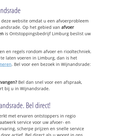
andsrade
op deze website omdat u een afvoerprobleem
jnandsrade. Op het gebied van
afvoer
en
is Ontstoppingsbedrijf Limburg beslist uw
sen en regels rondom afvoer en riooltechniek.
 te laten voeren in Limburg, dan is het
meren
. Bel voor een bezoek in Wijnandsrade:
ntvangen?
Bel dan snel voor een afspraak,
rt bij u in Wijnandsrade.
andsrade. Bel direct!
rkt met ervaren ontstoppers in regio
atwerk service voor uw afvoer- en
ervaring, scherpe prijzen en snelle service
 door actief. Bel direct als u woont in ons