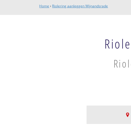
Home
›
Riolering aanleggen Wijnandsrade
Riol
Rio
Wijnandsrade