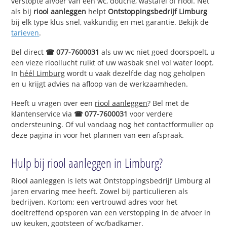
verstopte afvoer van een wc, douche, wastafel of riool. Net
als bij
riool aanleggen
helpt
Ontstoppingsbedrijf Limburg
bij elk type klus snel, vakkundig en met garantie. Bekijk de
tarieven
.
Bel direct
☎ 077-7600031
als uw wc niet goed doorspoelt, u
een vieze rioollucht ruikt of uw wasbak snel vol water loopt.
In
héél Limburg
wordt u vaak dezelfde dag nog geholpen
en u krijgt advies na afloop van de werkzaamheden.
Heeft u vragen over een
riool aanleggen
? Bel met de
klantenservice via
☎ 077-7600031
voor verdere
ondersteuning. Of vul vandaag nog het contactformulier op
deze pagina in voor het plannen van een afspraak.
Hulp bij riool aanleggen in Limburg?
Riool aanleggen is iets wat Ontstoppingsbedrijf Limburg al
jaren ervaring mee heeft. Zowel bij particulieren als
bedrijven. Kortom; een vertrouwd adres voor het
doeltreffend opsporen van een verstopping in de afvoer in
uw keuken, gootsteen of wc/badkamer.