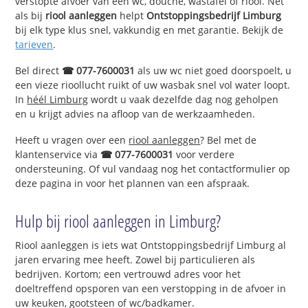
verstopte afvoer van een wc, douche, wastafel of riool. Net
als bij
riool aanleggen
helpt
Ontstoppingsbedrijf Limburg
bij elk type klus snel, vakkundig en met garantie. Bekijk de
tarieven
.
Bel direct
☎ 077-7600031
als uw wc niet goed doorspoelt, u
een vieze rioollucht ruikt of uw wasbak snel vol water loopt.
In
héél Limburg
wordt u vaak dezelfde dag nog geholpen
en u krijgt advies na afloop van de werkzaamheden.
Heeft u vragen over een
riool aanleggen
? Bel met de
klantenservice via
☎ 077-7600031
voor verdere
ondersteuning. Of vul vandaag nog het contactformulier op
deze pagina in voor het plannen van een afspraak.
Hulp bij riool aanleggen in Limburg?
Riool aanleggen is iets wat Ontstoppingsbedrijf Limburg al
jaren ervaring mee heeft. Zowel bij particulieren als
bedrijven. Kortom; een vertrouwd adres voor het
doeltreffend opsporen van een verstopping in de afvoer in
uw keuken, gootsteen of wc/badkamer.