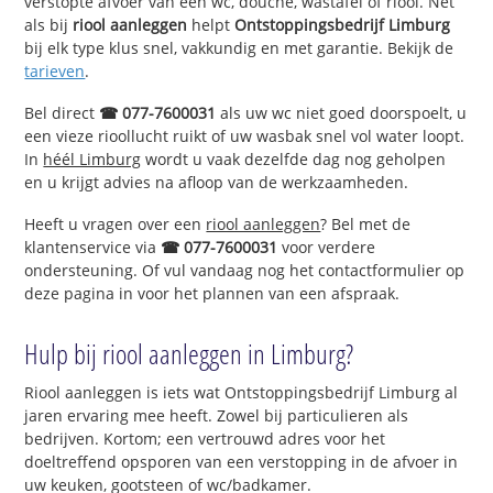
verstopte afvoer van een wc, douche, wastafel of riool. Net
als bij
riool aanleggen
helpt
Ontstoppingsbedrijf Limburg
bij elk type klus snel, vakkundig en met garantie. Bekijk de
tarieven
.
Bel direct
☎ 077-7600031
als uw wc niet goed doorspoelt, u
een vieze rioollucht ruikt of uw wasbak snel vol water loopt.
In
héél Limburg
wordt u vaak dezelfde dag nog geholpen
en u krijgt advies na afloop van de werkzaamheden.
Heeft u vragen over een
riool aanleggen
? Bel met de
klantenservice via
☎ 077-7600031
voor verdere
ondersteuning. Of vul vandaag nog het contactformulier op
deze pagina in voor het plannen van een afspraak.
Hulp bij riool aanleggen in Limburg?
Riool aanleggen is iets wat Ontstoppingsbedrijf Limburg al
jaren ervaring mee heeft. Zowel bij particulieren als
bedrijven. Kortom; een vertrouwd adres voor het
doeltreffend opsporen van een verstopping in de afvoer in
uw keuken, gootsteen of wc/badkamer.