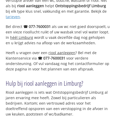
verstopte afvoer van een wc, douche, wastafel of riool. Net
als bij
riool aanleggen
helpt
Ontstoppingsbedrijf Limburg
bij elk type klus snel, vakkundig en met garantie. Bekijk de
tarieven
.
Bel direct
☎ 077-7600031
als uw wc niet goed doorspoelt, u
een vieze rioollucht ruikt of uw wasbak snel vol water loopt.
In
héél Limburg
wordt u vaak dezelfde dag nog geholpen
en u krijgt advies na afloop van de werkzaamheden.
Heeft u vragen over een
riool aanleggen
? Bel met de
klantenservice via
☎ 077-7600031
voor verdere
ondersteuning. Of vul vandaag nog het contactformulier op
deze pagina in voor het plannen van een afspraak.
Hulp bij riool aanleggen in Limburg?
Riool aanleggen is iets wat Ontstoppingsbedrijf Limburg al
jaren ervaring mee heeft. Zowel bij particulieren als
bedrijven. Kortom; een vertrouwd adres voor het
doeltreffend opsporen van een verstopping in de afvoer in
uw keuken, gootsteen of wc/badkamer.