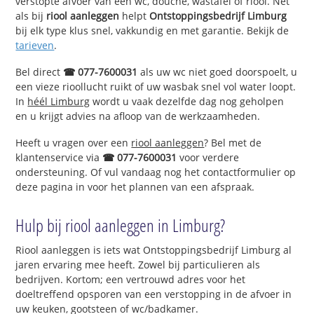
verstopte afvoer van een wc, douche, wastafel of riool. Net
als bij
riool aanleggen
helpt
Ontstoppingsbedrijf Limburg
bij elk type klus snel, vakkundig en met garantie. Bekijk de
tarieven
.
Bel direct
☎ 077-7600031
als uw wc niet goed doorspoelt, u
een vieze rioollucht ruikt of uw wasbak snel vol water loopt.
In
héél Limburg
wordt u vaak dezelfde dag nog geholpen
en u krijgt advies na afloop van de werkzaamheden.
Heeft u vragen over een
riool aanleggen
? Bel met de
klantenservice via
☎ 077-7600031
voor verdere
ondersteuning. Of vul vandaag nog het contactformulier op
deze pagina in voor het plannen van een afspraak.
Hulp bij riool aanleggen in Limburg?
Riool aanleggen is iets wat Ontstoppingsbedrijf Limburg al
jaren ervaring mee heeft. Zowel bij particulieren als
bedrijven. Kortom; een vertrouwd adres voor het
doeltreffend opsporen van een verstopping in de afvoer in
uw keuken, gootsteen of wc/badkamer.