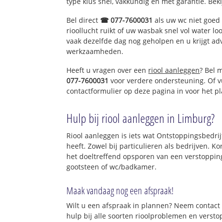
type klus snel, vakkundig en met garantie. Bek
Bel direct
☎ 077-7600031
als uw wc niet goed 
rioollucht ruikt of uw wasbak snel vol water lo
vaak dezelfde dag nog geholpen en u krijgt ad
werkzaamheden.
Heeft u vragen over een
riool aanleggen
? Bel 
077-7600031
voor verdere ondersteuning. Of v
contactformulier op deze pagina in voor het p
Hulp bij riool aanleggen in Limburg?
Riool aanleggen is iets wat Ontstoppingsbedri
heeft. Zowel bij particulieren als bedrijven. 
het doeltreffend opsporen van een verstopping
gootsteen of wc/badkamer.
Maak vandaag nog een afspraak!
Wilt u een afspraak in plannen? Neem contact 
hulp bij alle soorten rioolproblemen en verst