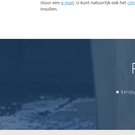
stuur een
e-mail
. U kunt natuurlijk ook het
con
invullen.
★ Verstop