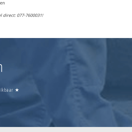
pen
l direct: 077-7600031!
m
reikbaar ★