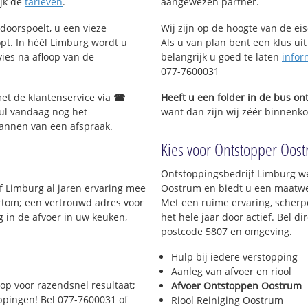
ijk de
tarieven
.
aangewezen partner.
doorspoelt, u een vieze
Wij zijn op de hoogte van de ei
opt. In
héél Limburg
wordt u
Als u van plan bent een klus uit
vies na afloop van de
belangrijk u goed te laten
infor
077-7600031
met de klantenservice via
☎
Heeft u een folder in de bus o
ul vandaag nog het
want dan zijn wij zéér binnenko
lannen van een afspraak.
Kies voor Ontstopper Oostr
Ontstoppingsbedrijf Limburg we
jf Limburg al jaren ervaring mee
Oostrum en biedt u een maatwerk
Kortom; een vertrouwd adres voor
Met een ruime ervaring, scherpe
 in de afvoer in uw keuken,
het hele jaar door actief. Bel d
postcode 5807 en omgeving.
Hulp bij iedere verstopping
Aanleg van afvoer en riool
op voor razendsnel resultaat;
Afvoer Ontstoppen Oostrum
oppingen! Bel 077-7600031 of
Riool Reiniging Oostrum