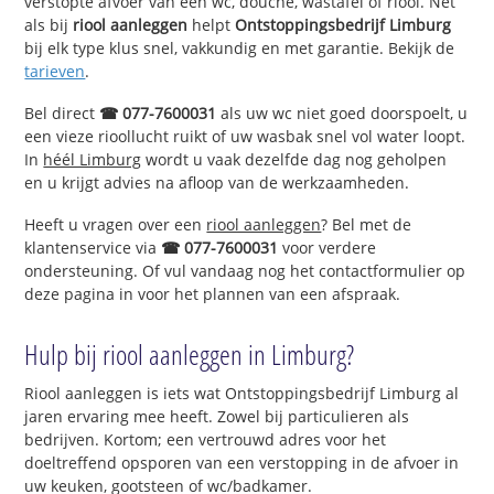
verstopte afvoer van een wc, douche, wastafel of riool. Net
als bij
riool aanleggen
helpt
Ontstoppingsbedrijf Limburg
bij elk type klus snel, vakkundig en met garantie. Bekijk de
tarieven
.
Bel direct
☎ 077-7600031
als uw wc niet goed doorspoelt, u
een vieze rioollucht ruikt of uw wasbak snel vol water loopt.
In
héél Limburg
wordt u vaak dezelfde dag nog geholpen
en u krijgt advies na afloop van de werkzaamheden.
Heeft u vragen over een
riool aanleggen
? Bel met de
klantenservice via
☎ 077-7600031
voor verdere
ondersteuning. Of vul vandaag nog het contactformulier op
deze pagina in voor het plannen van een afspraak.
Hulp bij riool aanleggen in Limburg?
Riool aanleggen is iets wat Ontstoppingsbedrijf Limburg al
jaren ervaring mee heeft. Zowel bij particulieren als
bedrijven. Kortom; een vertrouwd adres voor het
doeltreffend opsporen van een verstopping in de afvoer in
uw keuken, gootsteen of wc/badkamer.