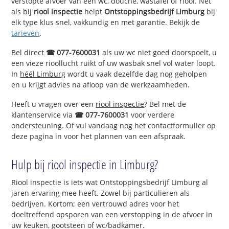
verstopte afvoer van een wc, douche, wastafel of riool. Net
als bij
riool inspectie
helpt
Ontstoppingsbedrijf Limburg
bij
elk type klus snel, vakkundig en met garantie. Bekijk de
tarieven
.
Bel direct
☎ 077-7600031
als uw wc niet goed doorspoelt, u
een vieze rioollucht ruikt of uw wasbak snel vol water loopt.
In
héél Limburg
wordt u vaak dezelfde dag nog geholpen
en u krijgt advies na afloop van de werkzaamheden.
Heeft u vragen over een
riool inspectie
? Bel met de
klantenservice via
☎ 077-7600031
voor verdere
ondersteuning. Of vul vandaag nog het contactformulier op
deze pagina in voor het plannen van een afspraak.
Hulp bij riool inspectie in Limburg?
Riool inspectie is iets wat Ontstoppingsbedrijf Limburg al
jaren ervaring mee heeft. Zowel bij particulieren als
bedrijven. Kortom; een vertrouwd adres voor het
doeltreffend opsporen van een verstopping in de afvoer in
uw keuken, gootsteen of wc/badkamer.