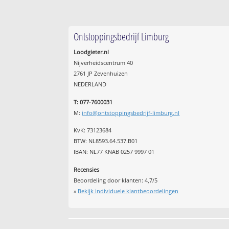
Ontstoppingsbedrijf Limburg
Loodgieter.nl
Nijverheidscentrum 40
2761 JP Zevenhuizen
NEDERLAND
T: 077-7600031
M:
info@ontstoppingsbedrijf-limburg.nl
KvK: 73123684
BTW: NL8593.64.537.B01
IBAN: NL77 KNAB 0257 9997 01
Recensies
Beoordeling door klanten:
4,7
/
5
»
Bekijk individuele klantbeoordelingen