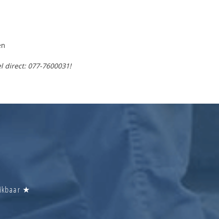
en
l direct: 077-7600031!
eikbaar ★