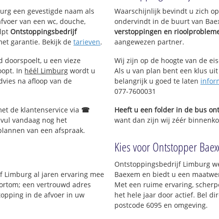
mburg een gevestigde naam als
Waarschijnlijk bevindt u zich 
afvoer van een wc, douche,
ondervindt in de buurt van Ba
lpt
Ontstoppingsbedrijf
verstoppingen en rioolproblem
met garantie. Bekijk de
tarieven
.
aangewezen partner.
d doorspoelt, u een vieze
Wij zijn op de hoogte van de ei
oopt. In
héél Limburg
wordt u
Als u van plan bent een klus uit
dvies na afloop van de
belangrijk u goed te laten
infor
077-7600031
met de klantenservice via
☎
Heeft u een folder in de bus o
 vul vandaag nog het
want dan zijn wij zéér binnenko
 plannen van een afspraak.
Kies voor Ontstopper Baexe
Ontstoppingsbedrijf Limburg we
jf Limburg al jaren ervaring mee
Baexem en biedt u een maatwerk 
 Kortom; een vertrouwd adres
Met een ruime ervaring, scherpe
topping in de afvoer in uw
het hele jaar door actief. Bel d
postcode 6095 en omgeving.