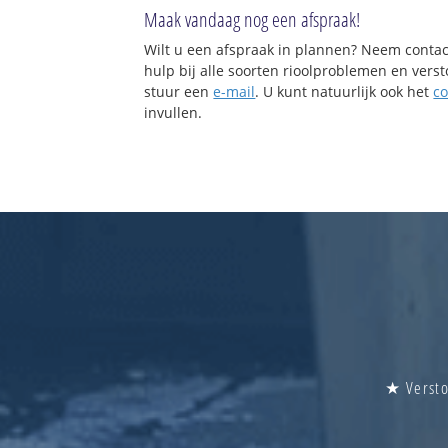
Maak vandaag nog een afspraak!
Wilt u een afspraak in plannen? Neem contac
hulp bij alle soorten rioolproblemen en vers
stuur een
e-mail
. U kunt natuurlijk ook het
co
invullen.
★ Versto