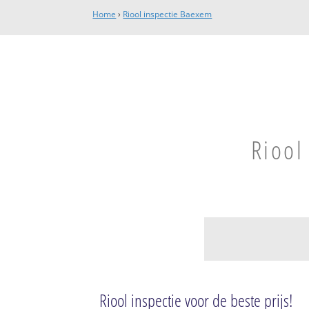
Home
›
Riool inspectie Baexem
Riool
Baexem
Baexem
Riool inspectie voor de beste prijs!