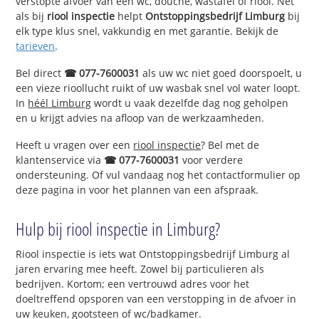
verstopte afvoer van een wc, douche, wastafel of riool. Net
als bij
riool inspectie
helpt
Ontstoppingsbedrijf Limburg
bij
elk type klus snel, vakkundig en met garantie. Bekijk de
tarieven
.
Bel direct
☎ 077-7600031
als uw wc niet goed doorspoelt, u
een vieze rioollucht ruikt of uw wasbak snel vol water loopt.
In
héél Limburg
wordt u vaak dezelfde dag nog geholpen
en u krijgt advies na afloop van de werkzaamheden.
Heeft u vragen over een
riool inspectie
? Bel met de
klantenservice via
☎ 077-7600031
voor verdere
ondersteuning. Of vul vandaag nog het contactformulier op
deze pagina in voor het plannen van een afspraak.
Hulp bij riool inspectie in Limburg?
Riool inspectie is iets wat Ontstoppingsbedrijf Limburg al
jaren ervaring mee heeft. Zowel bij particulieren als
bedrijven. Kortom; een vertrouwd adres voor het
doeltreffend opsporen van een verstopping in de afvoer in
uw keuken, gootsteen of wc/badkamer.