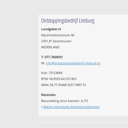
Ontstoppingsbedrijf Limburg
Loodgieter.nl
Nijverheidscentrum 40
2761 JP Zevenhuizen
NEDERLAND
T: 077-7600031
M:
info@ontstoppingsbedrijf-limburg.nl
KvK: 73123684
BTW: NL8593.64.537.B01
IBAN: NL77 KNAB 0257 9997 01
Recensies
Beoordeling door klanten:
4,7
/
5
»
Bekijk individuele klantbeoordelingen