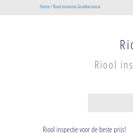
Home
›
Riool inspectie Grubbenvorst
Ri
Riool in
Grubbenvorst
Grubbenvorst-C
Riool inspectie voor de beste prijs!
De Comert