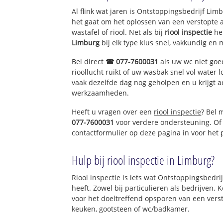
t Reuvelt
Al flink wat jaren is Ontstoppingsbedrijf Li
Middelreuvelt
het gaat om het oplossen van een verstopte 
Tuinhaversveld
wastafel of riool. Net als bij
riool inspectie
he
Limburg
bij elk type klus snel, vakkundig en 
Bel direct
☎ 077-7600031
als uw wc niet goe
rioollucht ruikt of uw wasbak snel vol water l
vaak dezelfde dag nog geholpen en u krijgt a
werkzaamheden.
Heeft u vragen over een
riool inspectie
? Bel 
077-7600031
voor verdere ondersteuning. Of
contactformulier op deze pagina in voor het
Hulp bij riool inspectie in Limburg?
Riool inspectie is iets wat Ontstoppingsbedri
heeft. Zowel bij particulieren als bedrijven.
voor het doeltreffend opsporen van een vers
keuken, gootsteen of wc/badkamer.