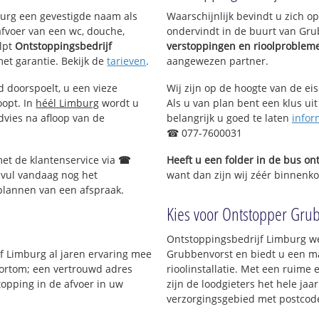
mburg een gevestigde naam als
Waarschijnlijk bevindt u zich 
afvoer van een wc, douche,
ondervindt in de buurt van Gr
lpt
Ontstoppingsbedrijf
verstoppingen en rioolproblem
met garantie. Bekijk de
tarieven
.
aangewezen partner.
d doorspoelt, u een vieze
Wij zijn op de hoogte van de ei
oopt. In
héél Limburg
wordt u
Als u van plan bent een klus uit
dvies na afloop van de
belangrijk u goed te laten
infor
☎ 077-7600031
met de klantenservice via
☎
Heeft u een folder in de bus o
 vul vandaag nog het
want dan zijn wij zéér binnenko
 plannen van een afspraak.
Kies voor Ontstopper Grubb
Ontstoppingsbedrijf Limburg we
jf Limburg al jaren ervaring mee
Grubbenvorst en biedt u een ma
 Kortom; een vertrouwd adres
rioolinstallatie. Met een ruime 
topping in de afvoer in uw
zijn de loodgieters het hele jaar
verzorgingsgebied met postcod