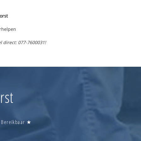
orst
rhelpen
l direct: 077-7600031!
rst
u Bereikbaar ★