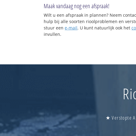
Maak vandaag nog een afspraak!
Wilt u een afspraak in plannen? Neem contac
hulp bij alle soorten rioolproblemen en vers
stuur een
e-mail
. U kunt natuurlijk ook het
co
invullen.
Ri
★ Verstopte A