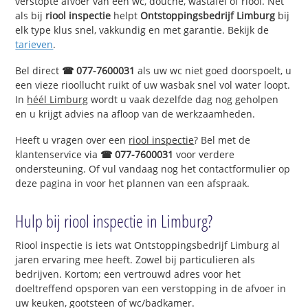
verstopte afvoer van een wc, douche, wastafel of riool. Net
als bij
riool inspectie
helpt
Ontstoppingsbedrijf Limburg
bij
elk type klus snel, vakkundig en met garantie. Bekijk de
tarieven
.
Bel direct
☎ 077-7600031
als uw wc niet goed doorspoelt, u
een vieze rioollucht ruikt of uw wasbak snel vol water loopt.
In
héél Limburg
wordt u vaak dezelfde dag nog geholpen
en u krijgt advies na afloop van de werkzaamheden.
Heeft u vragen over een
riool inspectie
? Bel met de
klantenservice via
☎ 077-7600031
voor verdere
ondersteuning. Of vul vandaag nog het contactformulier op
deze pagina in voor het plannen van een afspraak.
Hulp bij riool inspectie in Limburg?
Riool inspectie is iets wat Ontstoppingsbedrijf Limburg al
jaren ervaring mee heeft. Zowel bij particulieren als
bedrijven. Kortom; een vertrouwd adres voor het
doeltreffend opsporen van een verstopping in de afvoer in
uw keuken, gootsteen of wc/badkamer.