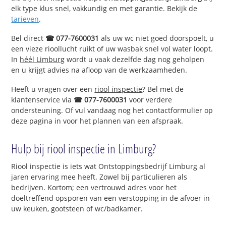
elk type klus snel, vakkundig en met garantie. Bekijk de
tarieven
.
Bel direct
☎ 077-7600031
als uw wc niet goed doorspoelt, u
een vieze rioollucht ruikt of uw wasbak snel vol water loopt.
In
héél Limburg
wordt u vaak dezelfde dag nog geholpen
en u krijgt advies na afloop van de werkzaamheden.
Heeft u vragen over een
riool inspectie
? Bel met de
klantenservice via
☎ 077-7600031
voor verdere
ondersteuning. Of vul vandaag nog het contactformulier op
deze pagina in voor het plannen van een afspraak.
Hulp bij riool inspectie in Limburg?
Riool inspectie is iets wat Ontstoppingsbedrijf Limburg al
jaren ervaring mee heeft. Zowel bij particulieren als
bedrijven. Kortom; een vertrouwd adres voor het
doeltreffend opsporen van een verstopping in de afvoer in
uw keuken, gootsteen of wc/badkamer.