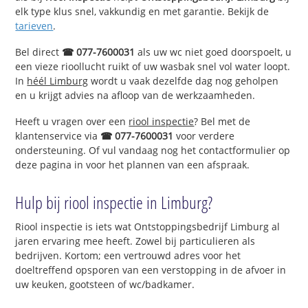
elk type klus snel, vakkundig en met garantie. Bekijk de
tarieven
.
Bel direct
☎ 077-7600031
als uw wc niet goed doorspoelt, u
een vieze rioollucht ruikt of uw wasbak snel vol water loopt.
In
héél Limburg
wordt u vaak dezelfde dag nog geholpen
en u krijgt advies na afloop van de werkzaamheden.
Heeft u vragen over een
riool inspectie
? Bel met de
klantenservice via
☎ 077-7600031
voor verdere
ondersteuning. Of vul vandaag nog het contactformulier op
deze pagina in voor het plannen van een afspraak.
Hulp bij riool inspectie in Limburg?
Riool inspectie is iets wat Ontstoppingsbedrijf Limburg al
jaren ervaring mee heeft. Zowel bij particulieren als
bedrijven. Kortom; een vertrouwd adres voor het
doeltreffend opsporen van een verstopping in de afvoer in
uw keuken, gootsteen of wc/badkamer.