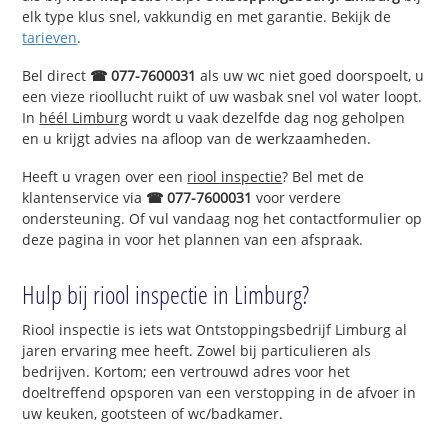
elk type klus snel, vakkundig en met garantie. Bekijk de
tarieven
.
Bel direct
☎ 077-7600031
als uw wc niet goed doorspoelt, u
een vieze rioollucht ruikt of uw wasbak snel vol water loopt.
In
héél Limburg
wordt u vaak dezelfde dag nog geholpen
en u krijgt advies na afloop van de werkzaamheden.
Heeft u vragen over een
riool inspectie
? Bel met de
klantenservice via
☎ 077-7600031
voor verdere
ondersteuning. Of vul vandaag nog het contactformulier op
deze pagina in voor het plannen van een afspraak.
Hulp bij riool inspectie in Limburg?
Riool inspectie is iets wat Ontstoppingsbedrijf Limburg al
jaren ervaring mee heeft. Zowel bij particulieren als
bedrijven. Kortom; een vertrouwd adres voor het
doeltreffend opsporen van een verstopping in de afvoer in
uw keuken, gootsteen of wc/badkamer.