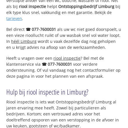
verstopte afvoer van een wc, douche, wastafel of riool. Net
als bij
riool inspectie
helpt
Ontstoppingsbedrijf Limburg
bij
elk type klus snel, vakkundig en met garantie. Bekijk de
tarieven
.
Bel direct
☎ 077-7600031
als uw wc niet goed doorspoelt, u
een vieze rioollucht ruikt of uw wasbak snel vol water loopt.
In
héél Limburg
wordt u vaak dezelfde dag nog geholpen
en u krijgt advies na afloop van de werkzaamheden.
Heeft u vragen over een
riool inspectie
? Bel met de
klantenservice via
☎ 077-7600031
voor verdere
ondersteuning. Of vul vandaag nog het contactformulier op
deze pagina in voor het plannen van een afspraak.
Hulp bij riool inspectie in Limburg?
Riool inspectie is iets wat Ontstoppingsbedrijf Limburg al
jaren ervaring mee heeft. Zowel bij particulieren als
bedrijven. Kortom; een vertrouwd adres voor het
doeltreffend opsporen van een verstopping in de afvoer in
uw keuken, gootsteen of wc/badkamer.