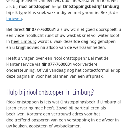
verstopte afvoer van een wc, douche, wastafel of riool. Net
als bij
riool ontstoppen
helpt
Ontstoppingsbedrijf Limburg
bij elk type klus snel, vakkundig en met garantie. Bekijk de
tarieven
.
Bel direct
☎ 077-7600031
als uw wc niet goed doorspoelt, u
een vieze rioollucht ruikt of uw wasbak snel vol water loopt.
In
héél Limburg
wordt u vaak dezelfde dag nog geholpen
en u krijgt advies na afloop van de werkzaamheden.
Heeft u vragen over een
riool ontstoppen
? Bel met de
klantenservice via
☎ 077-7600031
voor verdere
ondersteuning. Of vul vandaag nog het contactformulier op
deze pagina in voor het plannen van een afspraak.
Hulp bij riool ontstoppen in Limburg?
Riool ontstoppen is iets wat Ontstoppingsbedrijf Limburg al
jaren ervaring mee heeft. Zowel bij particulieren als
bedrijven. Kortom; een vertrouwd adres voor het
doeltreffend opsporen van een verstopping in de afvoer in
uw keuken, gootsteen of wc/badkamer.