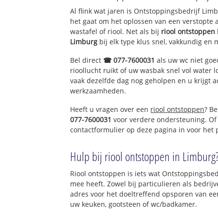
Al flink wat jaren is Ontstoppingsbedrijf Li
het gaat om het oplossen van een verstopte 
wastafel of riool. Net als bij
riool ontstoppen
Limburg
bij elk type klus snel, vakkundig en 
Bel direct
☎ 077-7600031
als uw wc niet goe
rioollucht ruikt of uw wasbak snel vol water l
vaak dezelfde dag nog geholpen en u krijgt a
werkzaamheden.
Heeft u vragen over een
riool ontstoppen
? Be
077-7600031
voor verdere ondersteuning. Of
contactformulier op deze pagina in voor het
Hulp bij riool ontstoppen in Limburg
Riool ontstoppen is iets wat Ontstoppingsbed
mee heeft. Zowel bij particulieren als bedri
adres voor het doeltreffend opsporen van een
uw keuken, gootsteen of wc/badkamer.