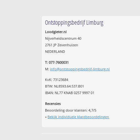
Ontstoppingsbedrijf Limburg
Loodgieter.nl
Nijverheidscentrum 40
2761 JP Zevenhuizen
NEDERLAND
T: 077-7600031
M:
info@ontstoppingsbedrijf-limburg.nl
KvK: 73123684
BTW: NL8593.64.537.B01
IBAN: NL77 KNAB 0257 9997 01
Recensies
Beoordeling door klanten:
4,7
/
5
»
Bekijk individuele klantbeoordelingen