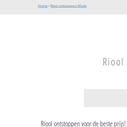
Home
›
Riool ontstoppen Mook
Riool
Mook
Molenhoek
Riool ontstoppen voor de beste prijs!
Mook