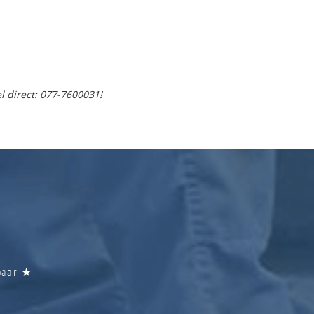
l direct: 077-7600031!
kbaar ★