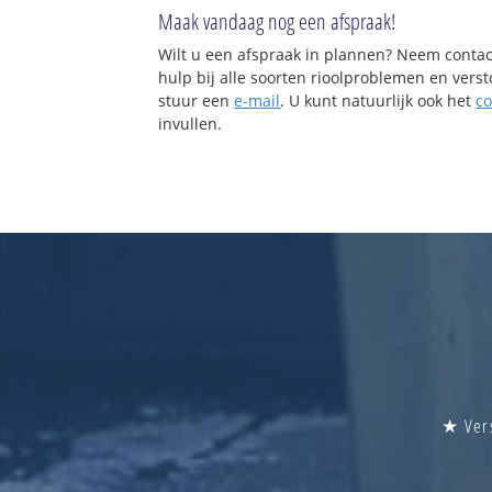
Maak vandaag nog een afspraak!
Wilt u een afspraak in plannen? Neem contac
hulp bij alle soorten rioolproblemen en vers
stuur een
e-mail
. U kunt natuurlijk ook het
co
invullen.
★ Vers