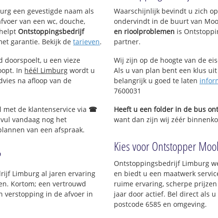
mburg een gevestigde naam als
Waarschijnlijk bevindt u zich 
afvoer van een wc, douche,
ondervindt in de buurt van Mo
helpt
Ontstoppingsbedrijf
en rioolproblemen
is Ontstoppi
met garantie. Bekijk de
tarieven
.
partner.
d doorspoelt, u een vieze
Wij zijn op de hoogte van de ei
oopt. In
héél Limburg
wordt u
Als u van plan bent een klus uit
dvies na afloop van de
belangrijk u goed te laten
infor
7600031
l met de klantenservice via
☎
Heeft u een folder in de bus o
 vul vandaag nog het
want dan zijn wij zéér binnenkor
 plannen van een afspraak.
Kies voor Ontstopper Mook.
?
Ontstoppingsbedrijf Limburg we
rijf Limburg al jaren ervaring
en biedt u een maatwerk service
jven. Kortom; een vertrouwd
ruime ervaring, scherpe prijzen 
 verstopping in de afvoer in
jaar door actief. Bel direct als
postcode 6585 en omgeving.