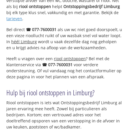
verstopte afvoer van een wc, douche, wastafel of riool. Net
als bij
riool ontstoppen
helpt
Ontstoppingsbedrijf Limburg
bij elk type klus snel, vakkundig en met garantie. Bekijk de
tarieven
.
Bel direct
☎ 077-7600031
als uw wc niet goed doorspoelt, u
een vieze rioollucht ruikt of uw wasbak snel vol water loopt.
In
héél Limburg
wordt u vaak dezelfde dag nog geholpen
en u krijgt advies na afloop van de werkzaamheden.
Heeft u vragen over een
riool ontstoppen
? Bel met de
klantenservice via
☎ 077-7600031
voor verdere
ondersteuning. Of vul vandaag nog het contactformulier op
deze pagina in voor het plannen van een afspraak.
Hulp bij riool ontstoppen in Limburg?
Riool ontstoppen is iets wat Ontstoppingsbedrijf Limburg al
jaren ervaring mee heeft. Zowel bij particulieren als
bedrijven. Kortom; een vertrouwd adres voor het
doeltreffend opsporen van een verstopping in de afvoer in
uw keuken, gootsteen of wc/badkamer.