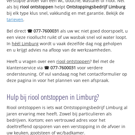
verstopte afvoer van een wc, douche, wastafel of riool. Net
als bij
riool ontstoppen
helpt
Ontstoppingsbedrijf Limburg
bij elk type klus snel, vakkundig en met garantie. Bekijk de
tarieven
.
Bel direct
☎ 077-7600031
als uw wc niet goed doorspoelt, u
een vieze rioollucht ruikt of uw wasbak snel vol water loopt.
In
héél Limburg
wordt u vaak dezelfde dag nog geholpen
en u krijgt advies na afloop van de werkzaamheden.
Heeft u vragen over een
riool ontstoppen
? Bel met de
klantenservice via
☎ 077-7600031
voor verdere
ondersteuning. Of vul vandaag nog het contactformulier op
deze pagina in voor het plannen van een afspraak.
Hulp bij riool ontstoppen in Limburg?
Riool ontstoppen is iets wat Ontstoppingsbedrijf Limburg al
jaren ervaring mee heeft. Zowel bij particulieren als
bedrijven. Kortom; een vertrouwd adres voor het
doeltreffend opsporen van een verstopping in de afvoer in
uw keuken, gootsteen of wc/badkamer.