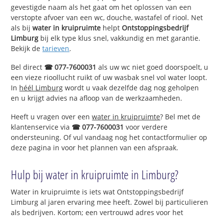
gevestigde naam als het gaat om het oplossen van een
verstopte afvoer van een wc, douche, wastafel of riool. Net
als bij
water in kruipruimte
helpt
Ontstoppingsbedrijf
Limburg
bij elk type klus snel, vakkundig en met garantie.
Bekijk de
tarieven
.
Bel direct
☎ 077-7600031
als uw wc niet goed doorspoelt, u
een vieze rioollucht ruikt of uw wasbak snel vol water loopt.
In
héél Limburg
wordt u vaak dezelfde dag nog geholpen
en u krijgt advies na afloop van de werkzaamheden.
Heeft u vragen over een
water in kruipruimte
? Bel met de
klantenservice via
☎ 077-7600031
voor verdere
ondersteuning. Of vul vandaag nog het contactformulier op
deze pagina in voor het plannen van een afspraak.
Hulp bij water in kruipruimte in Limburg?
Water in kruipruimte is iets wat Ontstoppingsbedrijf
Limburg al jaren ervaring mee heeft. Zowel bij particulieren
als bedrijven. Kortom; een vertrouwd adres voor het