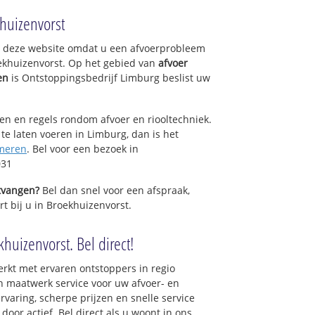
huizenvorst
op deze website omdat u een afvoerprobleem
ekhuizenvorst. Op het gebied van
afvoer
en
is Ontstoppingsbedrijf Limburg beslist uw
sen en regels rondom afvoer en riooltechniek.
 te laten voeren in Limburg, dan is het
meren
. Bel voor een bezoek in
031
ntvangen?
Bel dan snel voor een afspraak,
t bij u in Broekhuizenvorst.
huizenvorst. Bel direct!
rkt met ervaren ontstoppers in regio
n maatwerk service voor uw afvoer- en
ervaring, scherpe prijzen en snelle service
 door actief. Bel direct als u woont in ons