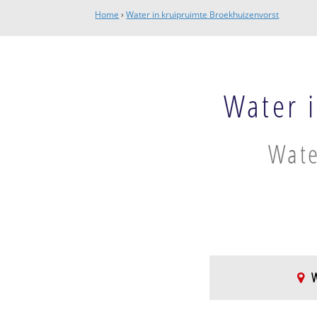
Home
›
Water in kruipruimte Broekhuizenvorst
Water 
Wate
W
Broekhuizen Hors