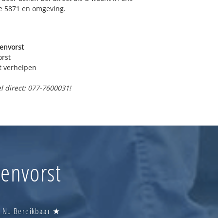
e 5871 en omgeving.
envorst
orst
t verhelpen
l direct: 077-7600031!
zenvorst
 | Nu Bereikbaar ★