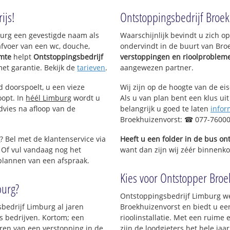
ijs!
Ontstoppingsbedrijf Broek
mburg een gevestigde naam als
Waarschijnlijk bevindt u zich 
afvoer van een wc, douche,
ondervindt in de buurt van Bro
imte
helpt
Ontstoppingsbedrijf
verstoppingen en rioolproblem
met garantie. Bekijk de
tarieven
.
aangewezen partner.
d doorspoelt, u een vieze
Wij zijn op de hoogte van de ei
oopt. In
héél Limburg
wordt u
Als u van plan bent een klus uit
dvies na afloop van de
belangrijk u goed te laten
infor
Broekhuizenvorst: ☎ 077-7600
e
? Bel met de klantenservice via
Heeft u een folder in de bus o
 Of vul vandaag nog het
want dan zijn wij zéér binnenkor
 plannen van een afspraak.
Kies voor Ontstopper Broek
burg?
Ontstoppingsbedrijf Limburg we
sbedrijf Limburg al jaren
Broekhuizenvorst en biedt u ee
ls bedrijven. Kortom; een
rioolinstallatie. Met een ruime 
ren van een verstopping in de
zijn de loodgieters het hele jaar