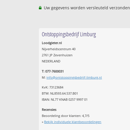
Uw gegevens worden versleuteld verzonden
Ontstoppingsbedrijf Limburg
Loodgieter.nl
Nijverheidscentrum 40
2761 JP Zevenhuizen
NEDERLAND
T: 077-7600031
M:
info@ontstoppingsbedrijf-limburg.nl
KvK: 73123684
BTW: NL8593.64.537.B01
IBAN: NL77 KNAB 0257 9997 01
Recensies
Beoordeling door klanten:
4,7
/
5
»
Bekijk individuele klantbeoordelingen