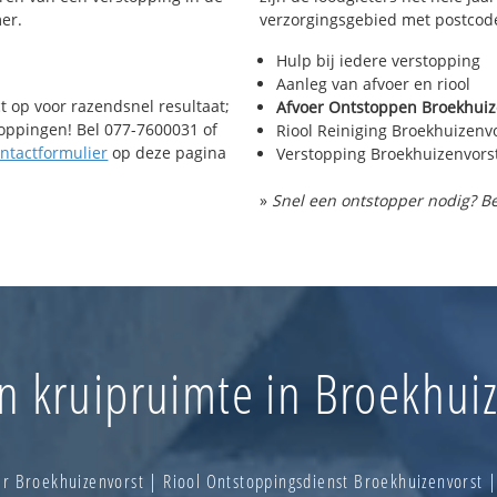
er.
verzorgingsgebied met postcod
Hulp bij iedere verstopping
Aanleg van afvoer en riool
t op voor razendsnel resultaat;
Afvoer Ontstoppen Broekhuiz
toppingen! Bel 077-7600031 of
Riool Reiniging Broekhuizenv
ntactformulier
op deze pagina
Verstopping Broekhuizenvors
»
Snel een ontstopper nodig? Be
n kruipruimte in Broekhui
r Broekhuizenvorst | Riool Ontstoppingsdienst Broekhuizenvorst