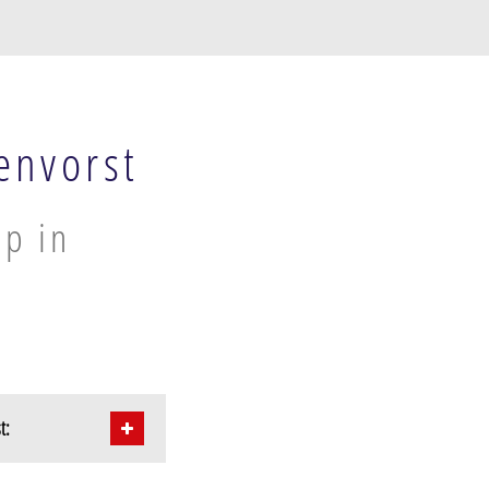
envorst
lp in
t: