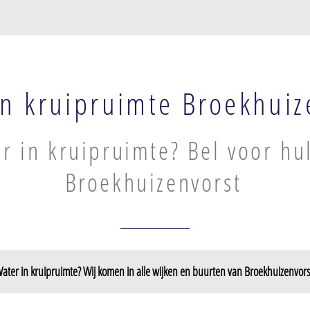
in kruipruimte Broekhuiz
r in kruipruimte? Bel voor hu
Broekhuizenvorst
ater in kruipruimte? Wij komen in alle wijken en buurten van Broekhuizenvors
t aan de Maas