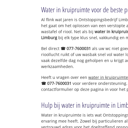
Broekhuizenvorst
Water in kruipruimte voor de beste pr
Al flink wat jaren is Ontstoppingsbedrijf Li
het gaat om het oplossen van een verstopte 
wastafel of riool. Net als bij
water in kruipru
Limburg
bij elk type klus snel, vakkundig en 
Bel direct
☎ 077-7600031
als uw wc niet goe
rioollucht ruikt of uw wasbak snel vol water l
vaak dezelfde dag nog geholpen en u krijgt a
werkzaamheden.
Heeft u vragen over een
water in kruipruimt
☎ 077-7600031
voor verdere ondersteuning.
contactformulier op deze pagina in voor het
Hulp bij water in kruipruimte in Lim
Water in kruipruimte is iets wat Ontstopping
ervaring mee heeft. Zowel bij particulieren a
vertrouwd adres voor het doeltreffend opspo